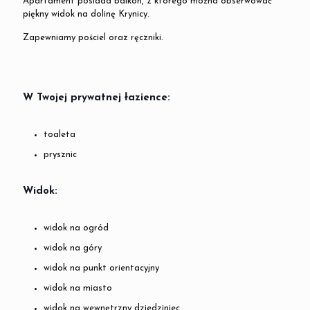
Apartament posiada balkon, z którego można obserwować
piękny widok na dolinę Krynicy.
Zapewniamy pościel oraz ręczniki.
W Twojej prywatnej łazience:
toaleta
prysznic
Widok:
widok na ogród
widok na góry
widok na punkt orientacyjny
widok na miasto
widok na wewnętrzny dziedziniec