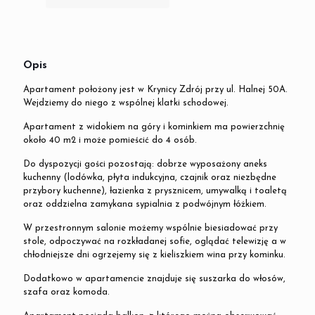
Opis
Apartament położony jest w Krynicy Zdrój przy ul. Halnej 50A.
Wejdziemy do niego z wspólnej klatki schodowej.
Apartament z widokiem na góry i kominkiem ma powierzchnię
około 40 m2 i może pomieścić do 4 osób.
Do dyspozycji gości pozostają: dobrze wyposażony aneks
kuchenny (lodówka, płyta indukcyjna, czajnik oraz niezbędne
przybory kuchenne), łazienka z prysznicem, umywalką i toaletą
oraz oddzielna zamykana sypialnia z podwójnym łóżkiem.
W przestronnym salonie możemy wspólnie biesiadować przy
stole, odpoczywać na rozkładanej sofie, oglądać telewizję a w
chłodniejsze dni ogrzejemy się z kieliszkiem wina przy kominku.
Dodatkowo w apartamencie znajduje się suszarka do włosów,
szafa oraz komoda.